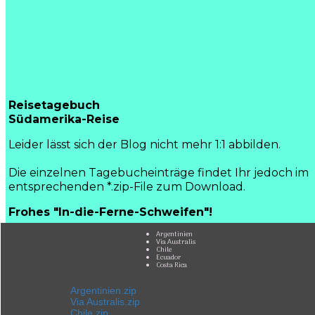
Reisetagebuch
Südamerika-Reise
Leider lässt sich der Blog nicht mehr 1:1 abbilden.
Die einzelnen Tagebucheinträge findet Ihr jedoch im
entsprechenden *.zip-File zum Download.
Frohes "In-die-Ferne-Schweifen"!
Argentinien
Via Australis
Chile
Ecuador
Costa Rica
Argentinien.zip
Via Australis.zip
Chile.zip