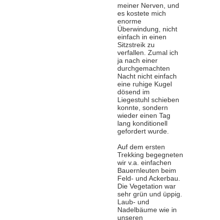
meiner Nerven, und
es kostete mich
enorme
Überwindung, nicht
einfach in einen
Sitzstreik zu
verfallen. Zumal ich
ja nach einer
durchgemachten
Nacht nicht einfach
eine ruhige Kugel
dösend im
Liegestuhl schieben
konnte, sondern
wieder einen Tag
lang konditionell
gefordert wurde.
Auf dem ersten
Trekking begegneten
wir v.a. einfachen
Bauernleuten beim
Feld- und Ackerbau.
Die Vegetation war
sehr grün und üppig.
Laub- und
Nadelbäume wie in
unseren